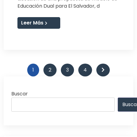
Educación Dual para El Salvador, d
Leer Más
Paginación
1
2
3
4
de
entradas
Buscar
Busca