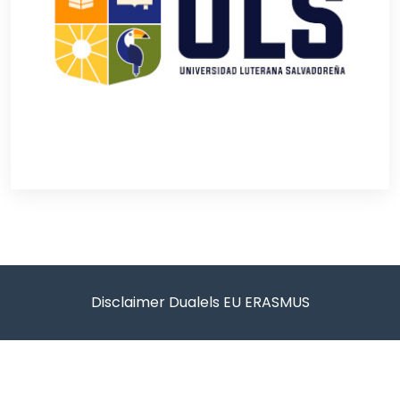
Disclaimer Dualels EU ERASMUS