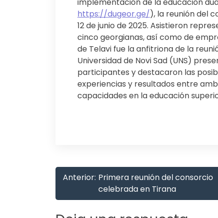
implementación de la educación dual
https://dugeor.ge/
), la reunión del c
12 de junio de 2025. Asistieron repr
cinco georgianas, así como de empre
de Telavi fue la anfitriona de la reun
Universidad de Novi Sad (UNS) prese
participantes y destacaron las posi
experiencias y resultados entre ambo
capacidades en la educación superio
Navegación
Anterior:
Primera reunión del consorcio
de
celebrada en Tirana
entradas